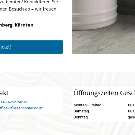
zu beraten! Kontaktieren Sie
nen Besuch ab – wir freuen
rnberg, Kärnten
jetzt!
akt
Öffnungszeiten Gesc
:
+43 4252 245 35
Montag - Freitag
08:0
ffice@fliesencenter.co.at
Samstag
08:0
Sonntag
ges